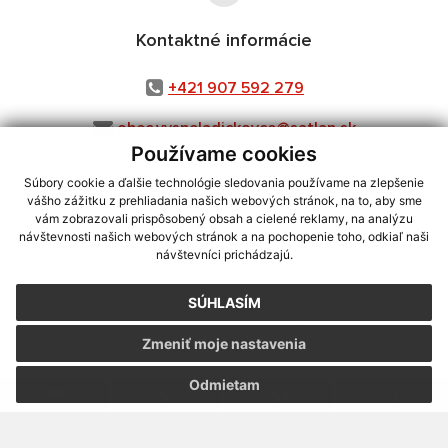
Kontaktné informácie
+421 907 592 279
obec.vysneladickovce@satlan.sk
Používame cookies
Súbory cookie a ďalšie technológie sledovania používame na zlepšenie
vášho zážitku z prehliadania našich webových stránok, na to, aby sme
využite možnosť získavania aktuálnych informácií s využitím RSS
,
vám zobrazovali prispôsobený obsah a cielené reklamy, na analýzu
CMS systém (redakčný) systém ECHELON 2,
Mapa stránok
,
web portál
,
návštevnosti našich webových stránok a na pochopenie toho, odkiaľ naši
návštevníci prichádzajú.
webhosting
,
webex.digital, s.r.o.
,
domény
,
registrácia domény
,
spoločnosť webex.digital, s.r.o.
,
technický prevádzkovateľ
SÚHLASÍM
Posledná aktualizácia:
31.07.2026
Zmeniť moje nastavenia
Vytlačiť stránku
|
Vyhlásenie o prístupnosti
Autorské práva
|
Cookies
Odmietam
webdesign
|