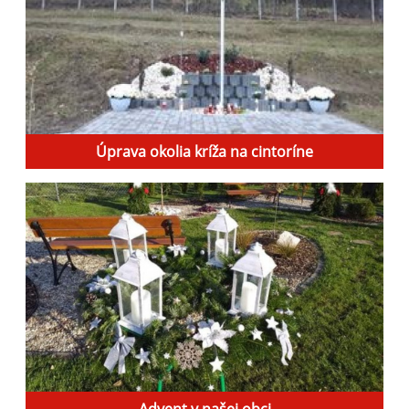
Úprava okolia kríža na cintoríne
Advent v našej obci