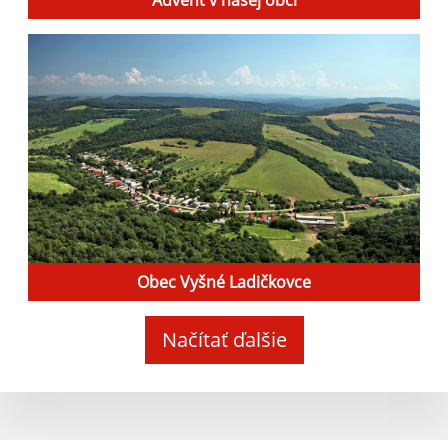
Obec Vyšné Ladičkovce
Načítať ďalšie