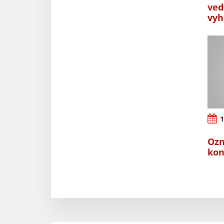
ved
vyh
1
Ozn
kon