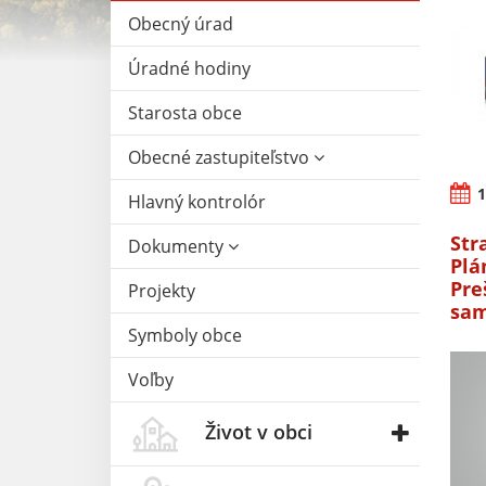
Obecný úrad
Úradné hodiny
Starosta obce
Obecné zastupiteľstvo
1
Hlavný kontrolór
Str
Dokumenty
Plá
Pre
Projekty
sam
Symboly obce
Voľby
Život v obci