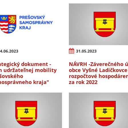
4.06.2023
31.05.2023
ategický dokument -
NÁVRH -Záverečného ú
n udržateľnej mobility
obce Vyšné Ladičkovce
šovského
rozpočtové hospodáre
osprávneho kraja"
za rok 2022