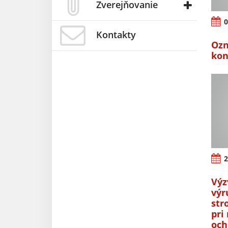
Zverejňovanie
0
Kontakty
Ozn
kon
2
Výz
výr
str
pri
oc