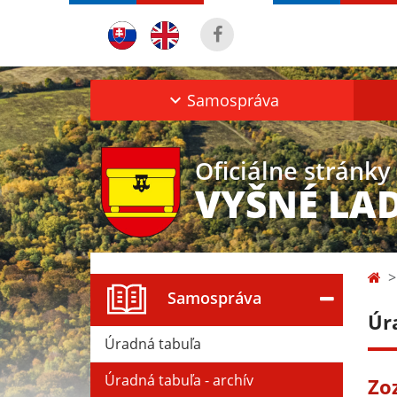
Samospráva
Oficiálne stránky
VYŠNÉ LA
Samospráva
Úr
Úradná tabuľa
Úradná tabuľa - archív
Zo