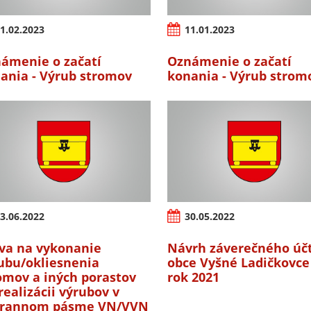
1.02.2023
11.01.2023
ámenie o začatí
Oznámenie o začatí
ania - Výrub stromov
konania - Výrub strom
3.06.2022
30.05.2022
va na vykonanie
Návrh záverečného úč
ubu/okliesnenia
obce Vyšné Ladičkovce
omov a iných porastov
rok 2021
 realizácii výrubov v
hrannom pásme VN/VVN