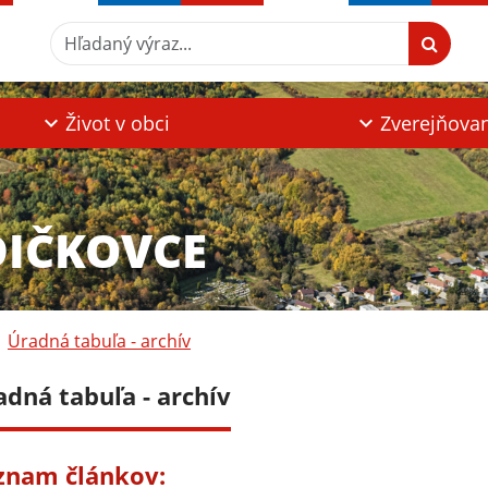
Hľadaný výraz...
Život v obci
Zverejňova
DIČKOVCE
Úradná tabuľa - archív
adná tabuľa - archív
znam článkov: