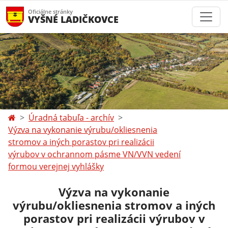
Oficiálne stránky
VYŠNÉ LADIČKOVCE
Úradná tabuľa - archív
Výzva na vykonanie výrubu/okliesnenia
stromov a iných porastov pri realizácii
výrubov v ochrannom pásme VN/VVN vedení
formou verejnej vyhlášky
Výzva na vykonanie
výrubu/okliesnenia stromov a iných
porastov pri realizácii výrubov v