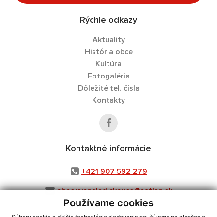
Rýchle odkazy
Aktuality
História obce
Kultúra
Fotogaléria
Dôležité tel. čísla
Kontakty
Kontaktné informácie
+421 907 592 279
obec.vysneladickovce@satlan.sk
Používame cookies
Súbory cookie a ďalšie technológie sledovania používame na zlepšenie