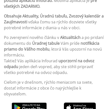
používa aplikáciu Infourad.
Mobilná aplikácia je
pre
všetkých ZADARMO.
Obsahuje Aktuality, Úradnú tabuľu, Zvozový kalendár a
Zaujímavosti
vďaka čomu sa rýchlo dozviete všetky
potrebné informácie z diania u nás v obci.
Po zverejnení nového článku v
Aktualitách
a po pridaní
dokumentu do
Úradnej tabule
Vám príde
notifikácia
priamo do Vášho mobilu
, ktorá Vás upozorní na novú
informáciu.
Taktiež Vás aplikácia Infourad
uporzorní na odvoz
odpadu
jeden deň vopred, aby ste stihli pripraviť
všetko potrebné na odvoz odpadu.
Cieľom je v dnešnom, rýchlo meniacom sa svete,
dostať informácie z obce čo najrýchlejšie k
obyvateľom.