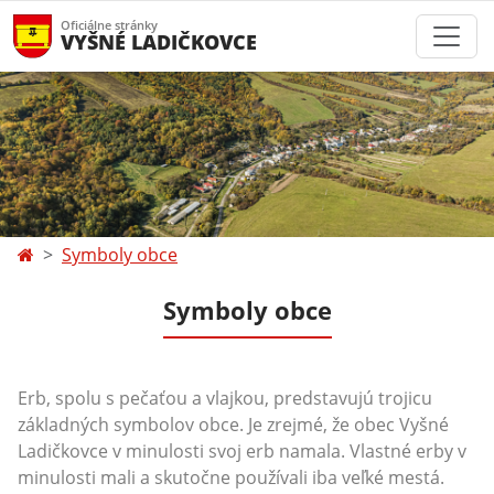
Oficiálne stránky
VYŠNÉ LADIČKOVCE
Symboly obce
Symboly obce
Erb, spolu s pečaťou a vlajkou, predstavujú trojicu
základných symbolov obce. Je zrejmé, že obec Vyšné
Ladičkovce v minulosti svoj erb namala. Vlastné erby v
minulosti mali a skutočne používali iba veľké mestá.