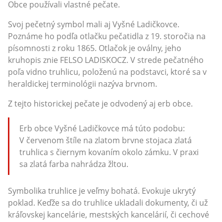
Obce používali vlastné pečate.
Svoj pečetný symbol mali aj Vyšné Ladičkovce.
Poznáme ho podľa otlačku pečatidla z 19. storočia na
písomnosti z roku 1865. Otlačok je oválny, jeho
kruhopis znie FELSO LADISKOCZ. V strede pečatného
poľa vidno truhlicu, položenú na podstavci, ktoré sa v
heraldickej terminológii nazýva brvnom.
Z tejto historickej pečate je odvodený aj erb obce.
Erb obce Vyšné Ladičkovce má túto podobu:
V červenom štíle na zlatom brvne stojaca zlatá
truhlica s čiernym kovaním okolo zámku. V praxi
sa zlatá farba nahrádza žltou.
Symbolika truhlice je veľmy bohatá. Evokuje ukrytý
poklad. Keďže sa do truhlice ukladali dokumenty, či už
kráľovskej kancelárie, mestských kancelárií, či cechové