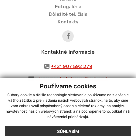
Fotogaléria
Dôležité tel. čísla
Kontakty
Kontaktné informácie
+421 907 592 279
obec.vysneladickovce@satlan.sk
Používame cookies
Súbory cookie a ďalšie technológie sledovania používame na zlepšenie
vášho zážitku z prehliadania našich webových stránok, na to, aby sme
využite možnosť získavania aktuálnych informácií s využitím RSS
,
vám zobrazovali prispôsobený obsah a cielené reklamy, na analýzu
návštevnosti našich webových stránok a na pochopenie toho, odkiaľ naši
CMS systém (redakčný) systém ECHELON 2,
Mapa stránok
,
web portál
,
návštevníci prichádzajú.
webhosting
,
webex.digital, s.r.o.
,
domény
,
registrácia domény
,
spoločnosť webex.digital, s.r.o.
,
technický prevádzkovateľ
SÚHLASÍM