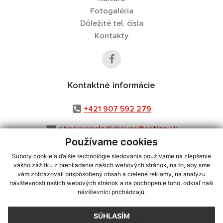
Fotogaléria
Dôležité tel. čísla
Kontakty
Kontaktné informácie
+421 907 592 279
obec.vysneladickovce@satlan.sk
Používame cookies
Súbory cookie a ďalšie technológie sledovania používame na zlepšenie
vášho zážitku z prehliadania našich webových stránok, na to, aby sme
využite možnosť získavania aktuálnych informácií s využitím RSS
,
vám zobrazovali prispôsobený obsah a cielené reklamy, na analýzu
návštevnosti našich webových stránok a na pochopenie toho, odkiaľ naši
CMS systém (redakčný) systém ECHELON 2,
Mapa stránok
,
web portál
,
návštevníci prichádzajú.
webhosting
,
webex.digital, s.r.o.
,
domény
,
registrácia domény
,
spoločnosť webex.digital, s.r.o.
,
technický prevádzkovateľ
SÚHLASÍM