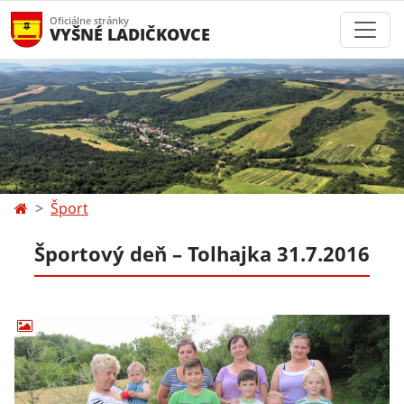
Oficiálne stránky
VYŠNÉ LADIČKOVCE
Šport
Športový deň – Tolhajka 31.7.2016