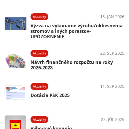
13. JAN 2026
Aktuality
Výzva na vykonanie výrubu/okliesnenia
stromov a iných porastov-
UPOZORNENIE
22. SEP 2025
Aktuality
Návrh finančného rozpočtu na roky
2026-2028
11. SEP 2025
Aktuality
Dotácia PSK 2025
23. JÚL 2025
Aktuality
Výberové konanie