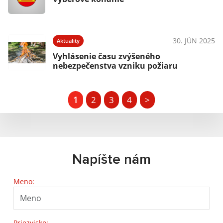
30. JÚN 2025
Aktuality
Vyhlásenie času zvýšeného
nebezpečenstva vzniku požiaru
1
2
3
4
>
Napíšte nám
Meno:
Priezvisko: