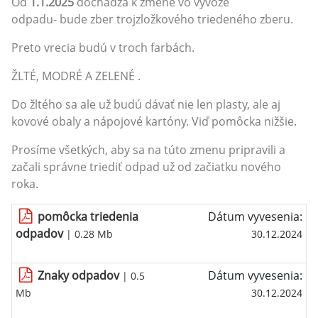
Od
1.1.2025
dochádza k zmene vo vývoze
odpadu- bude zber trojzložkového triedeného zberu.
Preto vrecia budú v troch farbách.
ŽLTÉ, MODRÉ A ZELENÉ .
Do žltého sa ale už budú dávať nie len plasty, ale aj
kovové obaly a nápojové kartóny. Viď pomôcka nižšie.
Prosíme všetkých, aby sa na túto zmenu pripravili a
začali správne triediť odpad už od začiatku nového
roka.
pomôcka triedenia
Dátum vyvesenia:
odpadov
| 0.28 Mb
30.12.2024
Znaky odpadov
Dátum vyvesenia:
| 0.5
Mb
30.12.2024